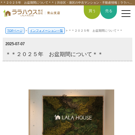
＊＊２０２５年 お盆期間について＊＊ | 渋谷区・港区の中古マンション・不動産情報｜ララハウス青山支店
買う
売る
TOPページ
>
インフォメーション一覧
>
＊＊２０２５年 お盆期間について＊＊
2025-07-07
トップページ
＊＊２０２５年 お盆期間について＊＊
買いたい
売りたい
空間デザイン事例
6つの強み
会社概要