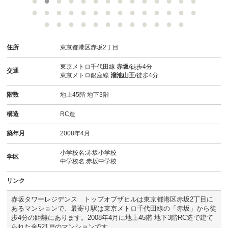
スタッフ紹介
お客様の声
住所
東京都港区赤坂2丁目
お知らせ
東京メトロ千代田線
赤坂
/徒歩4分
交通
東京メトロ銀座線
溜池山王
/徒歩4分
お問い合わせ
階数
地上45階 地下3階
来店予約
構造
RC造
お気に入り物件
築年月
2008年4月
小学校名:赤坂小学校
学区
中学校名:赤坂中学校
リンク
赤坂タワーレジデンス トップオブザヒルは東京都港区赤坂2丁目に
あるマンションで、最寄り駅は東京メトロ千代田線の「赤坂」から徒
歩4分の距離にあります。2008年4月に地上45階 地下3階RC造で建て
られた全521戸のマンションです。