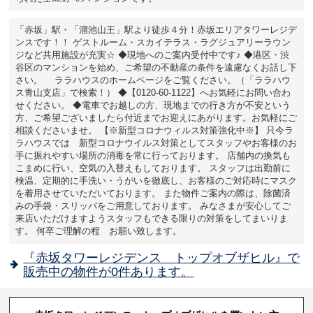
「赤坂」駅・「溜池山王」駅より徒歩４分！赤坂エリアタワーレジデ
ンスです！！ ゲストルーム・スカイテラス・ラグジュアリーラウン
ジなど共用施設が充実☆ ◆現地へのご案内受付中です♪ ◆港区・渋
谷区のマンションを始め、ご希望の不動産の条件を遠慮なくお話し下
さい。 ララハウスのホームページをご覧ください。（「ララハウ
ス青山支店」で検索！） ◆【0120-60-1122】へお気軽にお問い合わ
せください。 ◆電車でお越しの方、現地までの行き方が不安という
方、ご希望ございましたら付近までお迎えにあがります。お気軽にご
相談くださいませ。 【※新型コロナウィルス対策強化中※】 只今ラ
ラハウスでは 新型コロナウイルス対策としてスタッフやお客様のお
手に振れやすい場所の消毒を常に行っております。 店舗内の換気も
こまめに行い、空気の入替えもしております。 スタッフは出勤前に
検温、定期的に手洗い・うがいを徹底し、お客様のご対応時にマスク
を着用させていただいております。 また物件ご案内の際は、除菌済
みの手袋・スリッパをご用意しております。 みなさまが安心してご
来店いただけますようスタッフもできる限りの対策をしてまいりま
す。 何卒ご理解の程 お願い致します。
『赤坂タワーレジデンス トップオブザヒル』で
販売中の物件が0件あります。