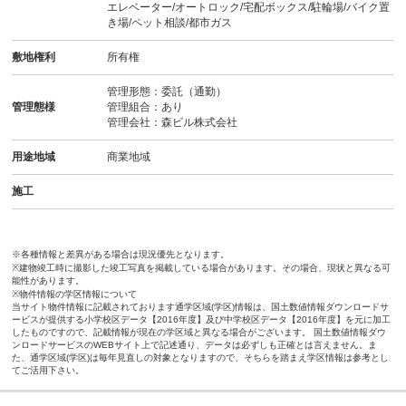
エレベーター/オートロック/宅配ボックス/駐輪場/バイク置
き場/ペット相談/都市ガス
敷地権利
所有権
管理形態：委託（通勤）
管理態様
管理組合：あり
管理会社：森ビル株式会社
用途地域
商業地域
施工
※各種情報と差異がある場合は現況優先となります。
※建物竣工時に撮影した竣工写真を掲載している場合があります。その場合、現状と異なる可
能性があります。
※物件情報の学区情報について
当サイト物件情報に記載されております通学区域(学区)情報は、国土数値情報ダウンロードサ
ービスが提供する小学校区データ【2016年度】及び中学校区データ【2016年度】を元に加工
したものですので、記載情報が現在の学区域と異なる場合がございます。 国土数値情報ダウ
ンロードサービスのWEBサイト上で記述通り、データは必ずしも正確とは言えません。ま
た、通学区域(学区)は毎年見直しの対象となりますので、そちらを踏まえ学区情報は参考とし
てご活用下さい。