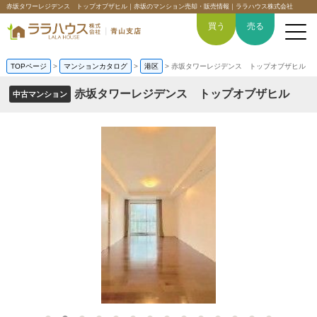
赤坂タワーレジデンス トップオブザヒル｜赤坂のマンション売却・販売情報｜ララハウス株式会社
買う
売る
TOPページ
>
マンションカタログ
>
港区
>
赤坂タワーレジデンス トップオブザヒル
赤坂タワーレジデンス トップオブザヒル
中古マンション
トップページ
買いたい
売りたい
空間デザイン事例
6つの強み
会社概要
-