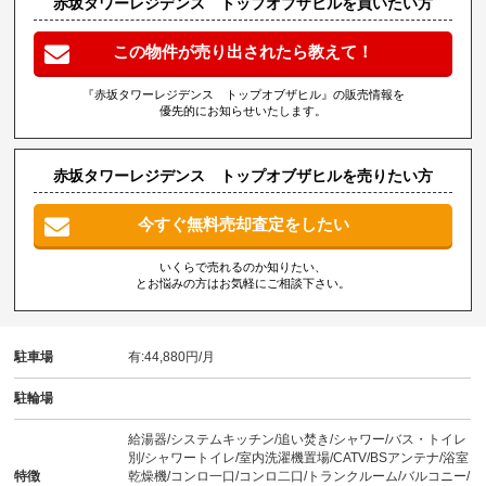
赤坂タワーレジデンス トップオブザヒルを買いたい方
この物件が売り出されたら教えて！
『赤坂タワーレジデンス トップオブザヒル』の販売情報を
優先的にお知らせいたします。
赤坂タワーレジデンス トップオブザヒルを売りたい方
今すぐ無料売却査定をしたい
いくらで売れるのか知りたい、
とお悩みの方はお気軽にご相談下さい。
駐車場
有:44,880円/月
駐輪場
給湯器/システムキッチン/追い焚き/シャワー/バス・トイレ
別/シャワートイレ/室内洗濯機置場/CATV/BSアンテナ/浴室
特徴
乾燥機/コンロ一口/コンロ二口/トランクルーム/バルコニー/