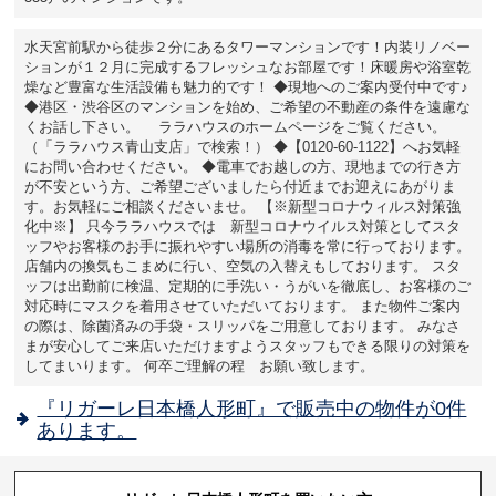
水天宮前駅から徒歩２分にあるタワーマンションです！内装リノベー
ションが１２月に完成するフレッシュなお部屋です！床暖房や浴室乾
燥など豊富な生活設備も魅力的です！ ◆現地へのご案内受付中です♪
◆港区・渋谷区のマンションを始め、ご希望の不動産の条件を遠慮な
くお話し下さい。 ララハウスのホームページをご覧ください。
（「ララハウス青山支店」で検索！） ◆【0120-60-1122】へお気軽
にお問い合わせください。 ◆電車でお越しの方、現地までの行き方
が不安という方、ご希望ございましたら付近までお迎えにあがりま
す。お気軽にご相談くださいませ。 【※新型コロナウィルス対策強
化中※】 只今ララハウスでは 新型コロナウイルス対策としてスタ
ッフやお客様のお手に振れやすい場所の消毒を常に行っております。
店舗内の換気もこまめに行い、空気の入替えもしております。 スタ
ッフは出勤前に検温、定期的に手洗い・うがいを徹底し、お客様のご
対応時にマスクを着用させていただいております。 また物件ご案内
の際は、除菌済みの手袋・スリッパをご用意しております。 みなさ
まが安心してご来店いただけますようスタッフもできる限りの対策を
してまいります。 何卒ご理解の程 お願い致します。
『リガーレ日本橋人形町』で販売中の物件が0件
あります。