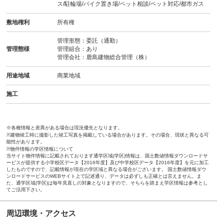
ス/駐輪場/バイク置き場/ペット相談/ペット対応/都市ガス
敷地権利
所有権
管理形態：委託（通勤）
管理態様
管理組合：あり
管理会社：鹿島建物総合管理（株）
用途地域
商業地域
施工
※各種情報と差異がある場合は現況優先となります。
※建物竣工時に撮影した竣工写真を掲載している場合があります。その場合、現状と異なる可
能性があります。
※物件情報の学区情報について
当サイト物件情報に記載されております通学区域(学区)情報は、国土数値情報ダウンロードサ
ービスが提供する小学校区データ【2016年度】及び中学校区データ【2016年度】を元に加工
したものですので、記載情報が現在の学区域と異なる場合がございます。 国土数値情報ダウ
ンロードサービスのWEBサイト上で記述通り、データは必ずしも正確とは言えません。ま
た、通学区域(学区)は毎年見直しの対象となりますので、そちらを踏まえ学区情報は参考とし
てご活用下さい。
周辺環境・アクセス