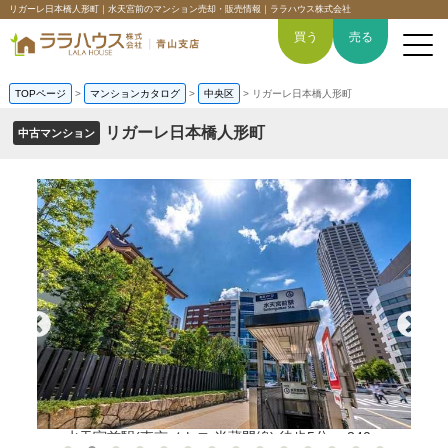
リガーレ日本橋人形町｜水天宮前のマンション売却・販売情報｜ララハウス株式会社
買う
売る
TOPページ
>
マンションカタログ
>
中央区
>
リガーレ日本橋人形町
リガーレ日本橋人形町
中古マンション
トップページ
買いたい
売りたい
空間デザイン事例
6つの強み
会社概要
水天宮前駅(東京メトロ 半蔵門線) 徒歩5分。 340m