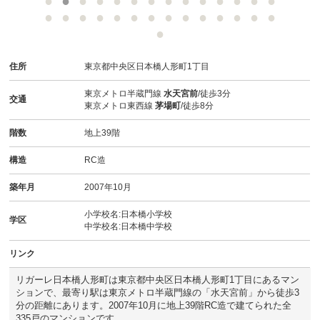
スタッフ紹介
お客様の声
住所
東京都中央区日本橋人形町1丁目
お知らせ
東京メトロ半蔵門線
水天宮前
/徒歩3分
交通
東京メトロ東西線
茅場町
/徒歩8分
お問い合わせ
階数
地上39階
来店予約
構造
RC造
お気に入り物件
築年月
2007年10月
小学校名:日本橋小学校
学区
中学校名:日本橋中学校
リンク
リガーレ日本橋人形町は東京都中央区日本橋人形町1丁目にあるマン
ションで、最寄り駅は東京メトロ半蔵門線の「水天宮前」から徒歩3
分の距離にあります。2007年10月に地上39階RC造で建てられた全
335戸のマンションです。