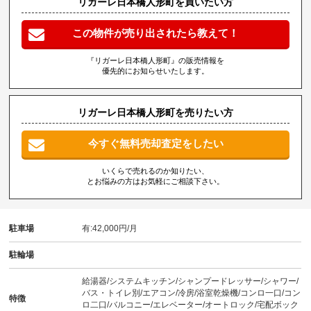
リガーレ日本橋人形町を買いたい方
この物件が売り出されたら教えて！
『リガーレ日本橋人形町』の販売情報を
優先的にお知らせいたします。
リガーレ日本橋人形町を売りたい方
今すぐ無料売却査定をしたい
いくらで売れるのか知りたい、
とお悩みの方はお気軽にご相談下さい。
駐車場
有:42,000円/月
駐輪場
給湯器/システムキッチン/シャンプードレッサー/シャワー/
バス・トイレ別/エアコン/冷房/浴室乾燥機/コンロ一口/コン
特徴
ロ二口/バルコニー/エレベーター/オートロック/宅配ボック