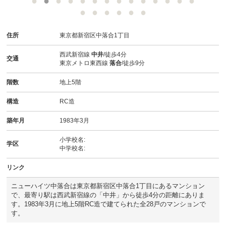
スタッフ紹介
お客様の声
住所
東京都新宿区中落合1丁目
お知らせ
西武新宿線
中井
/徒歩4分
交通
東京メトロ東西線
落合
/徒歩9分
お問い合わせ
階数
地上5階
構造
RC造
来店予約
築年月
1983年3月
お気に入り物件
小学校名:
学区
中学校名:
リンク
ニューハイツ中落合は東京都新宿区中落合1丁目にあるマンション
で、最寄り駅は西武新宿線の「中井」から徒歩4分の距離にありま
す。1983年3月に地上5階RC造で建てられた全28戸のマンションで
す。