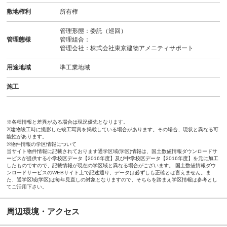
敷地権利
所有権
管理形態：委託（巡回）
管理態様
管理組合：
管理会社：株式会社東京建物アメニティサポート
用途地域
準工業地域
施工
※各種情報と差異がある場合は現況優先となります。
※建物竣工時に撮影した竣工写真を掲載している場合があります。その場合、現状と異なる可
能性があります。
※物件情報の学区情報について
当サイト物件情報に記載されております通学区域(学区)情報は、国土数値情報ダウンロードサ
ービスが提供する小学校区データ【2016年度】及び中学校区データ【2016年度】を元に加工
したものですので、記載情報が現在の学区域と異なる場合がございます。 国土数値情報ダウ
ンロードサービスのWEBサイト上で記述通り、データは必ずしも正確とは言えません。ま
た、通学区域(学区)は毎年見直しの対象となりますので、そちらを踏まえ学区情報は参考とし
てご活用下さい。
周辺環境・アクセス