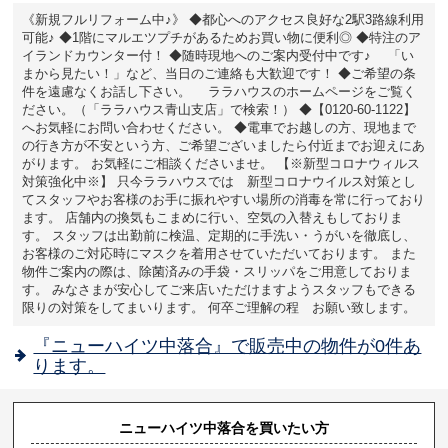
《新規フルリフォーム中♪》 ◆都心へのアクセス良好な2駅3路線利用
可能♪ ◆1階にマルエツプチがあるためお買い物に便利◎ ◆特注のア
イランドカウンター付！ ◆随時現地へのご案内受付中です♪ 「い
まから見たい！」など、当日のご連絡も大歓迎です！ ◆ご希望の条
件を遠慮なくお話し下さい。 ララハウスのホームページをご覧く
ださい。（「ララハウス青山支店」で検索！） ◆【0120-60-1122】
へお気軽にお問い合わせください。 ◆電車でお越しの方、現地まで
の行き方が不安という方、ご希望ございましたら付近までお迎えにあ
がります。 お気軽にご相談くださいませ。 【※新型コロナウィルス
対策強化中※】 只今ララハウスでは 新型コロナウイルス対策とし
てスタッフやお客様のお手に振れやすい場所の消毒を常に行っており
ます。 店舗内の換気もこまめに行い、空気の入替えもしておりま
す。 スタッフは出勤前に検温、定期的に手洗い・うがいを徹底し、
お客様のご対応時にマスクを着用させていただいております。 また
物件ご案内の際は、除菌済みの手袋・スリッパをご用意しておりま
す。 みなさまが安心してご来店いただけますようスタッフもできる
限りの対策をしてまいります。 何卒ご理解の程 お願い致します。
『ニューハイツ中落合』で販売中の物件が0件あ
ります。
ニューハイツ中落合を買いたい方