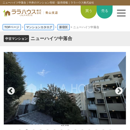
ニューハイツ中落合｜中井のマンション売却・販売情報｜ララハウス株式会社
買う
売る
TOPページ
>
マンションカタログ
>
新宿区
>
ニューハイツ中落合
ニューハイツ中落合
中古マンション
トップページ
買いたい
売りたい
空間デザイン事例
6つの強み
会社概要
眺望