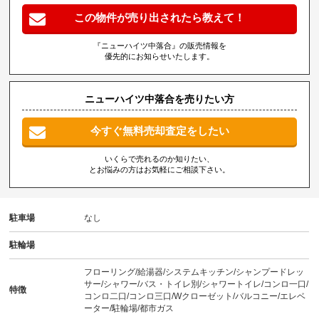
この物件が売り出されたら教えて！
『ニューハイツ中落合』の販売情報を
優先的にお知らせいたします。
ニューハイツ中落合を売りたい方
今すぐ無料売却査定をしたい
いくらで売れるのか知りたい、
とお悩みの方はお気軽にご相談下さい。
駐車場
なし
駐輪場
フローリング/給湯器/システムキッチン/シャンプードレッ
サー/シャワー/バス・トイレ別/シャワートイレ/コンロ一口/
特徴
コンロ二口/コンロ三口/Wクローゼット/バルコニー/エレベ
ーター/駐輪場/都市ガス