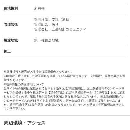
敷地権利
所有権
管理形態：委託（通勤）
管理態様
管理組合：あり
管理会社：三菱地所コミュニティ
用途地域
第一種住居地域
施工
※各種情報と差異がある場合は現況優先となります。
※建物竣工時に撮影した竣工写真を掲載している場合があります。その場合、現状と異なる可
能性があります。
※物件情報の学区情報について
当サイト物件情報に記載されております通学区域(学区)情報は、国土数値情報ダウンロードサ
ービスが提供する小学校区データ【2016年度】及び中学校区データ【2016年度】を元に加工
したものですので、記載情報が現在の学区域と異なる場合がございます。 国土数値情報ダウ
ンロードサービスのWEBサイト上で記述通り、データは必ずしも正確とは言えません。ま
た、通学区域(学区)は毎年見直しの対象となりますので、そちらを踏まえ学区情報は参考とし
てご活用下さい。
周辺環境・アクセス