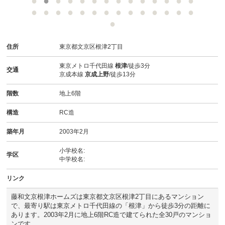
スタッフ紹介
お客様の声
住所
東京都文京区根津2丁目
お知らせ
東京メトロ千代田線
根津
/徒歩3分
交通
京成本線
京成上野
/徒歩13分
お問い合わせ
階数
地上6階
来店予約
構造
RC造
お気に入り物件
築年月
2003年2月
小学校名:
学区
中学校名:
リンク
藤和文京根津ホームズは東京都文京区根津2丁目にあるマンション
で、最寄り駅は東京メトロ千代田線の「根津」から徒歩3分の距離に
あります。2003年2月に地上6階RC造で建てられた全30戸のマンショ
ンです。