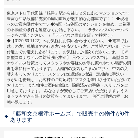
東京メトロ千代田線「根津」駅から徒歩２分にあるマンションです！
豊富な生活設備に充実の周辺環境が魅力的なお部屋です！！ ◆現地
へのご案内受付中です♪ ◆港区・渋谷区のマンションを始め、ご希望
の不動産の条件を遠慮なくお話し下さい。 ララハウスのホームペ
ージをご覧ください。（「ララハウス青山支店」で検索！）
◆【0120-60-1122】へお気軽にお問い合わせください。 ◆電車でお
越しの方、現地までの行き方が不安という方、ご希望ございましたら
付近までお迎えにあがります。お気軽にご相談くださいませ。 【※
新型コロナウィルス対策強化中※】 只今ララハウスでは 新型コロ
ナウイルス対策としてスタッフやお客様のお手に振れやすい場所の消
毒を常に行っております。 店舗内の換気もこまめに行い、空気の入
替えもしております。 スタッフは出勤前に検温、定期的に手洗い・
うがいを徹底し、お客様のご対応時にマスクを着用させていただいて
おります。 また物件ご案内の際は、除菌済みの手袋・スリッパをご
用意しております。 みなさまが安心してご来店いただけますようス
タッフもできる限りの対策をしてまいります。 何卒ご理解の程 お
願い致します。
『藤和文京根津ホームズ』で販売中の物件が0件
あります。