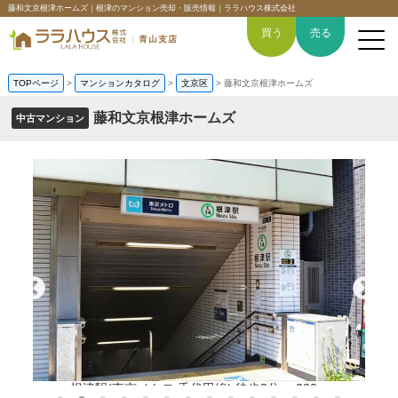
藤和文京根津ホームズ｜根津のマンション売却・販売情報｜ララハウス株式会社
買う
売る
TOPページ
>
マンションカタログ
>
文京区
>
藤和文京根津ホームズ
藤和文京根津ホームズ
中古マンション
トップページ
買いたい
売りたい
空間デザイン事例
6つの強み
会社概要
根津駅(東京メトロ 千代田線) 徒歩3分。 220m