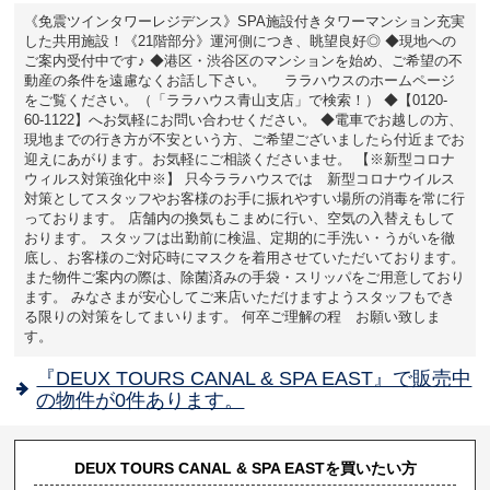
《免震ツインタワーレジデンス》SPA施設付きタワーマンション充実
した共用施設！《21階部分》運河側につき、眺望良好◎ ◆現地への
ご案内受付中です♪ ◆港区・渋谷区のマンションを始め、ご希望の不
動産の条件を遠慮なくお話し下さい。 ララハウスのホームページ
をご覧ください。（「ララハウス青山支店」で検索！） ◆【0120-
60-1122】へお気軽にお問い合わせください。 ◆電車でお越しの方、
現地までの行き方が不安という方、ご希望ございましたら付近までお
迎えにあがります。お気軽にご相談くださいませ。 【※新型コロナ
ウィルス対策強化中※】 只今ララハウスでは 新型コロナウイルス
対策としてスタッフやお客様のお手に振れやすい場所の消毒を常に行
っております。 店舗内の換気もこまめに行い、空気の入替えもして
おります。 スタッフは出勤前に検温、定期的に手洗い・うがいを徹
底し、お客様のご対応時にマスクを着用させていただいております。
また物件ご案内の際は、除菌済みの手袋・スリッパをご用意しており
ます。 みなさまが安心してご来店いただけますようスタッフもでき
る限りの対策をしてまいります。 何卒ご理解の程 お願い致しま
す。
『DEUX TOURS CANAL & SPA EAST』で販売中
の物件が0件あります。
DEUX TOURS CANAL & SPA EASTを買いたい方