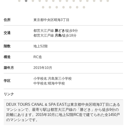
スタッフ紹介
お客様の声
住所
東京都中央区晴海3丁目
お知らせ
都営大江戸線
勝どき
/徒歩9分
交通
都営大江戸線
月島
/徒歩18分
お問い合わせ
階数
地上52階
構造
RC造
来店予約
築年月
2015年10月
お気に入り物件
小学校名:月島第三小学校
学区
中学校名:晴海中学校
リンク
DEUX TOURS CANAL & SPA EASTは東京都中央区晴海3丁目にある
マンションで、最寄り駅は都営大江戸線の「勝どき」から徒歩9分の
距離にあります。2015年10月に地上52階RC造で建てられた全1450戸
のマンションです。