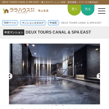
DEUX TOURS CANAL & SPA EAST｜勝どきのマンション売却・販売情報｜ララハウス株式会社
買う
売る
TOPページ
>
マンションカタログ
>
中央区
>
DEUX TOURS CANAL & SPA EAST
DEUX TOURS CANAL & SPA EAST
中古マンション
トップページ
買いたい
売りたい
空間デザイン事例
6つの強み
会社概要
エントランス