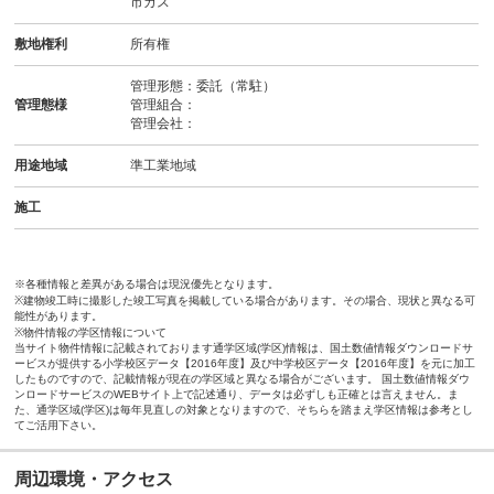
市ガス
敷地権利
所有権
管理形態：委託（常駐）
管理態様
管理組合：
管理会社：
用途地域
準工業地域
施工
※各種情報と差異がある場合は現況優先となります。
※建物竣工時に撮影した竣工写真を掲載している場合があります。その場合、現状と異なる可
能性があります。
※物件情報の学区情報について
当サイト物件情報に記載されております通学区域(学区)情報は、国土数値情報ダウンロードサ
ービスが提供する小学校区データ【2016年度】及び中学校区データ【2016年度】を元に加工
したものですので、記載情報が現在の学区域と異なる場合がございます。 国土数値情報ダウ
ンロードサービスのWEBサイト上で記述通り、データは必ずしも正確とは言えません。ま
た、通学区域(学区)は毎年見直しの対象となりますので、そちらを踏まえ学区情報は参考とし
てご活用下さい。
周辺環境・アクセス