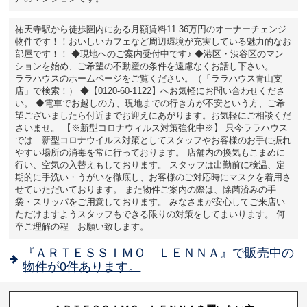
祐天寺駅から徒歩圏内にある月額賃料11.36万円のオーナーチェンジ
物件です！！おいしいカフェなど周辺環境が充実している魅力的なお
部屋です！！ ◆現地へのご案内受付中です♪ ◆港区・渋谷区のマン
ションを始め、ご希望の不動産の条件を遠慮なくお話し下さい。
ララハウスのホームページをご覧ください。（「ララハウス青山支
店」で検索！） ◆【0120-60-1122】へお気軽にお問い合わせくださ
い。 ◆電車でお越しの方、現地までの行き方が不安という方、ご希
望ございましたら付近までお迎えにあがります。お気軽にご相談くだ
さいませ。 【※新型コロナウィルス対策強化中※】 只今ララハウス
では 新型コロナウイルス対策としてスタッフやお客様のお手に振れ
やすい場所の消毒を常に行っております。 店舗内の換気もこまめに
行い、空気の入替えもしております。 スタッフは出勤前に検温、定
期的に手洗い・うがいを徹底し、お客様のご対応時にマスクを着用さ
せていただいております。 また物件ご案内の際は、除菌済みの手
袋・スリッパをご用意しております。 みなさまが安心してご来店い
ただけますようスタッフもできる限りの対策をしてまいります。 何
卒ご理解の程 お願い致します。
『ＡＲＴＥＳＳＩＭＯ ＬＥＮＮＡ』で販売中の
物件が0件あります。