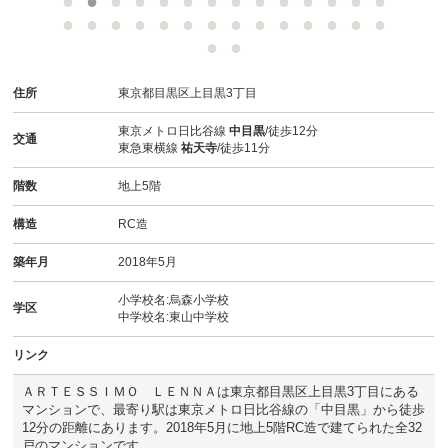
スタッフ紹介
お客様の声
住所
東京都目黒区上目黒3丁目
お知らせ
東京メトロ日比谷線
中目黒
/徒歩12分
交通
東急東横線
祐天寺
/徒歩11分
お問い合わせ
階数
地上5階
来店予約
構造
RC造
お気に入り物件
築年月
2018年5月
小学校名:烏森小学校
学区
中学校名:東山中学校
リンク
ＡＲＴＥＳＳＩＭＯ ＬＥＮＮＡは東京都目黒区上目黒3丁目にある
マンションで、最寄り駅は東京メトロ日比谷線の「中目黒」から徒歩
12分の距離にあります。2018年5月に地上5階RC造で建てられた全32
戸のマンションです。