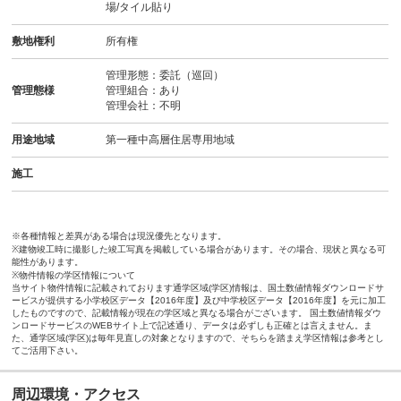
場/タイル貼り
敷地権利
所有権
管理形態：委託（巡回）
管理態様
管理組合：あり
管理会社：不明
用途地域
第一種中高層住居専用地域
施工
※各種情報と差異がある場合は現況優先となります。
※建物竣工時に撮影した竣工写真を掲載している場合があります。その場合、現状と異なる可
能性があります。
※物件情報の学区情報について
当サイト物件情報に記載されております通学区域(学区)情報は、国土数値情報ダウンロードサ
ービスが提供する小学校区データ【2016年度】及び中学校区データ【2016年度】を元に加工
したものですので、記載情報が現在の学区域と異なる場合がございます。 国土数値情報ダウ
ンロードサービスのWEBサイト上で記述通り、データは必ずしも正確とは言えません。ま
た、通学区域(学区)は毎年見直しの対象となりますので、そちらを踏まえ学区情報は参考とし
てご活用下さい。
周辺環境・アクセス