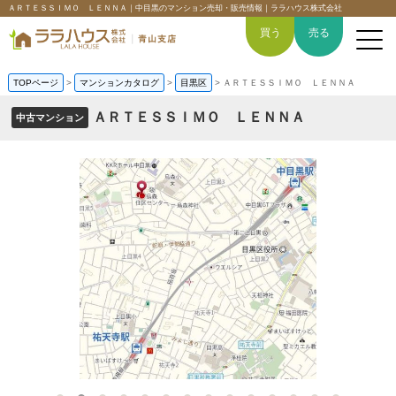
ＡＲＴＥＳＳＩＭＯ ＬＥＮＮＡ｜中目黒のマンション売却・販売情報｜ララハウス株式会社
買う
売る
TOPページ
>
マンションカタログ
>
目黒区
>
ＡＲＴＥＳＳＩＭＯ ＬＥＮＮＡ
ＡＲＴＥＳＳＩＭＯ ＬＥＮＮＡ
中古マンション
トップページ
買いたい
売りたい
空間デザイン事例
6つの強み
会社概要
-