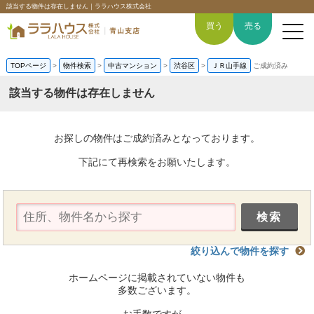
該当する物件は存在しません｜ララハウス株式会社
買う
売る
TOPページ
>
物件検索
>
中古マンション
>
渋谷区
>
ＪＲ山手線
ご成約済み
該当する物件は存在しません
トップページ
お探しの物件はご成約済みとなっております。
買いたい
下記にて再検索をお願いたします。
売りたい
空間デザイン事例
絞り込んで物件を探す
6つの強み
ホームページに掲載されていない物件も
会社概要
多数ございます。
お手数ですが、