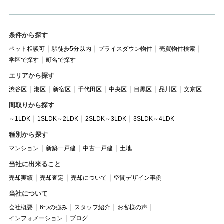
条件から探す
ペット相談可
駅徒歩5分以内
プライスダウン物件
売買物件検索
学区で探す
町名で探す
エリアから探す
渋谷区
港区
新宿区
千代田区
中央区
目黒区
品川区
文京区
間取りから探す
～1LDK
1SLDK～2LDK
2SLDK～3LDK
3SLDK～4LDK
種別から探す
マンション
新築一戸建
中古一戸建
土地
当社に出来ること
売却実績
売却査定
売却について
空間デザイン事例
当社について
会社概要
6つの強み
スタッフ紹介
お客様の声
インフォメーション
ブログ