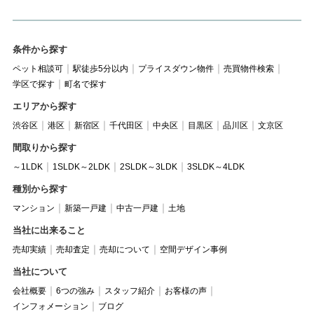
条件から探す
ペット相談可
駅徒歩5分以内
プライスダウン物件
売買物件検索
学区で探す
町名で探す
エリアから探す
渋谷区
港区
新宿区
千代田区
中央区
目黒区
品川区
文京区
間取りから探す
～1LDK
1SLDK～2LDK
2SLDK～3LDK
3SLDK～4LDK
種別から探す
マンション
新築一戸建
中古一戸建
土地
当社に出来ること
売却実績
売却査定
売却について
空間デザイン事例
当社について
会社概要
6つの強み
スタッフ紹介
お客様の声
インフォメーション
ブログ