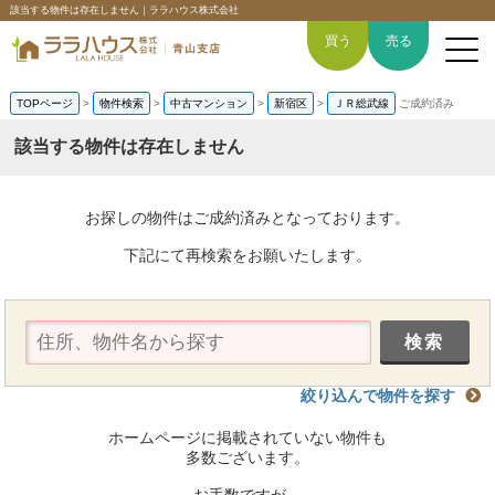
該当する物件は存在しません｜ララハウス株式会社
買う
売る
TOPページ
>
物件検索
>
中古マンション
>
新宿区
>
ＪＲ総武線
ご成約済み
該当する物件は存在しません
トップページ
お探しの物件はご成約済みとなっております。
買いたい
下記にて再検索をお願いたします。
売りたい
空間デザイン事例
絞り込んで物件を探す
6つの強み
ホームページに掲載されていない物件も
会社概要
多数ございます。
お手数ですが、