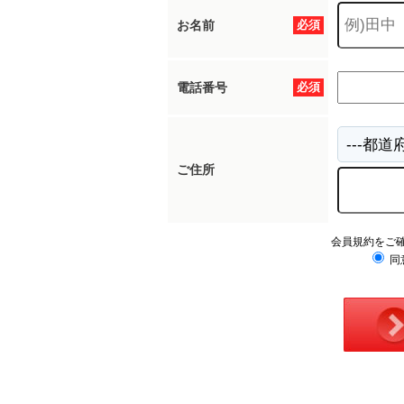
お名前
必須
電話番号
必須
ご住所
会員規約をご
同