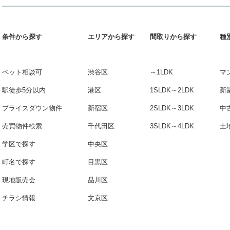
条件から探す
エリアから探す
間取りから探す
種
ペット相談可
渋谷区
～1LDK
マ
駅徒歩5分以内
港区
1SLDK～2LDK
新
プライスダウン物件
新宿区
2SLDK～3LDK
中
売買物件検索
千代田区
3SLDK～4LDK
土
学区で探す
中央区
町名で探す
目黒区
現地販売会
品川区
チラシ情報
文京区