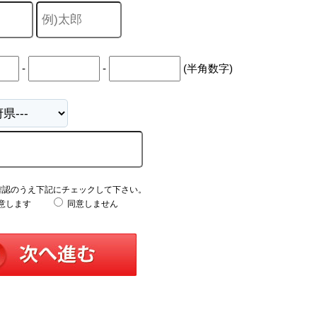
-
-
(半角数字)
確認のうえ下記にチェックして下さい。
意します
同意しません