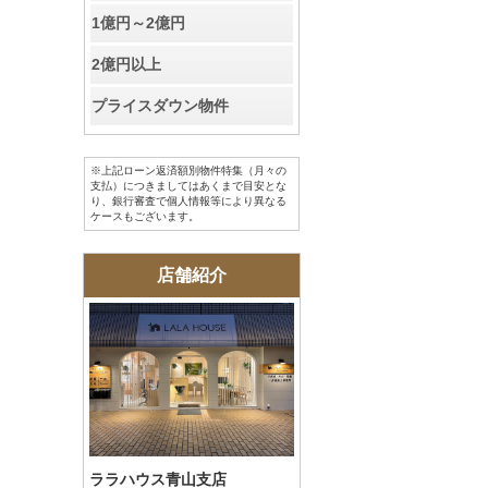
お客様の声
1億円～2億円
2億円以上
お知らせ
プライスダウン物件
お問い合わせ
※上記ローン返済額別物件特集（月々の
来店予約
支払）につきましてはあくまで目安とな
り、銀行審査で個人情報等により異なる
ケースもございます。
お気に入り物件
店舗紹介
会員登録
ログイン
ララハウス青山支店