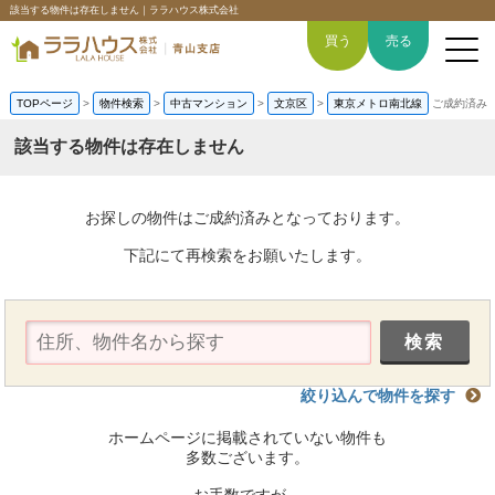
該当する物件は存在しません｜ララハウス株式会社
買う
売る
TOPページ
>
物件検索
>
中古マンション
>
文京区
>
東京メトロ南北線
ご成約済み
該当する物件は存在しません
トップページ
お探しの物件はご成約済みとなっております。
買いたい
下記にて再検索をお願いたします。
売りたい
空間デザイン事例
絞り込んで物件を探す
6つの強み
ホームページに掲載されていない物件も
会社概要
多数ございます。
お手数ですが、