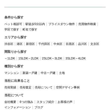
条件から探す
ペット相談可
駅徒歩5分以内
プライスダウン物件
売買物件検索
学区で探す
町名で探す
エリアから探す
渋谷区
港区
新宿区
千代田区
中央区
目黒区
品川区
文京区
間取りから探す
～1LDK
1SLDK～2LDK
2SLDK～3LDK
3SLDK～4LDK
種別から探す
マンション
新築一戸建
中古一戸建
土地
当社に出来ること
売却実績
売却査定
売却について
空間デザイン事例
当社について
会社概要
6つの強み
スタッフ紹介
お客様の声
インフォメーション
ブログ