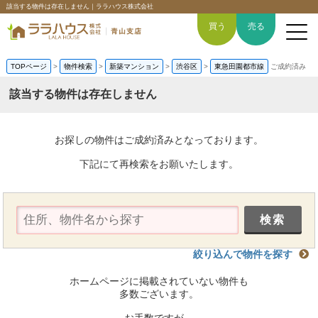
該当する物件は存在しません｜ララハウス株式会社
買う
売る
TOPページ
>
物件検索
>
新築マンション
>
渋谷区
>
東急田園都市線
ご成約済み
該当する物件は存在しません
トップページ
お探しの物件はご成約済みとなっております。
買いたい
下記にて再検索をお願いたします。
売りたい
空間デザイン事例
絞り込んで物件を探す
6つの強み
ホームページに掲載されていない物件も
会社概要
多数ございます。
お手数ですが、