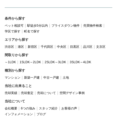
条件から探す
ペット相談可
駅徒歩5分以内
プライスダウン物件
売買物件検索
学区で探す
町名で探す
エリアから探す
渋谷区
港区
新宿区
千代田区
中央区
目黒区
品川区
文京区
間取りから探す
～1LDK
1SLDK～2LDK
2SLDK～3LDK
3SLDK～4LDK
種別から探す
マンション
新築一戸建
中古一戸建
土地
当社に出来ること
売却実績
売却査定
売却について
空間デザイン事例
当社について
会社概要
6つの強み
スタッフ紹介
お客様の声
インフォメーション
ブログ