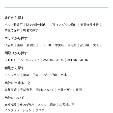
条件から探す
ペット相談可
駅徒歩5分以内
プライスダウン物件
売買物件検索
学区で探す
町名で探す
エリアから探す
渋谷区
港区
新宿区
千代田区
中央区
目黒区
品川区
文京区
間取りから探す
～1LDK
1SLDK～2LDK
2SLDK～3LDK
3SLDK～4LDK
種別から探す
マンション
新築一戸建
中古一戸建
土地
当社に出来ること
売却実績
売却査定
売却について
空間デザイン事例
当社について
会社概要
6つの強み
スタッフ紹介
お客様の声
インフォメーション
ブログ