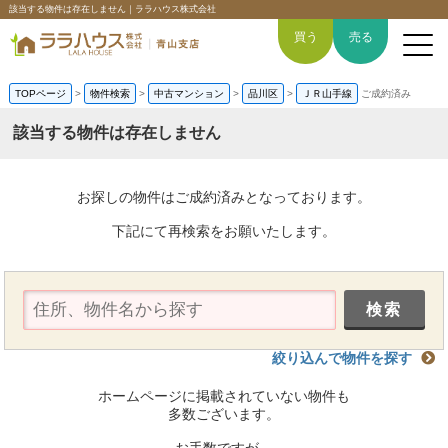
該当する物件は存在しません｜ララハウス株式会社
買う
売る
TOPページ
>
物件検索
>
中古マンション
>
品川区
>
ＪＲ山手線
ご成約済み
該当する物件は存在しません
トップページ
お探しの物件はご成約済みとなっております。
買いたい
下記にて再検索をお願いたします。
売りたい
空間デザイン事例
絞り込んで物件を探す
6つの強み
ホームページに掲載されていない物件も
会社概要
多数ございます。
お手数ですが、